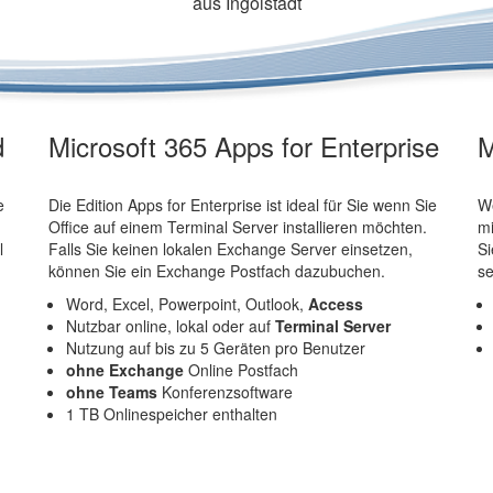
aus Ingolstadt
d
Microsoft 365 Apps for Enterprise
M
e
Die Edition Apps for Enterprise ist ideal für Sie wenn Sie
We
Office auf einem Terminal Server installieren möchten.
mi
l
Falls Sie keinen lokalen Exchange Server einsetzen,
Si
können Sie ein Exchange Postfach dazubuchen.
se
Word, Excel, Powerpoint, Outlook,
Access
Nutzbar online, lokal oder auf
Terminal Server
Nutzung auf bis zu 5 Geräten pro Benutzer
ohne Exchange
Online Postfach
ohne Teams
Konferenzsoftware
1 TB Onlinespeicher enthalten