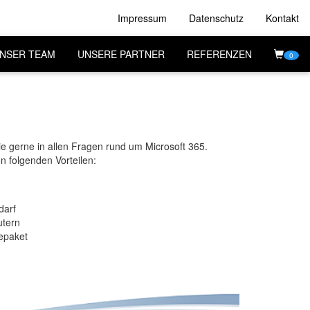
Impressum
Datenschutz
Kontakt
NSER TEAM
UNSERE PARTNER
REFERENZEN
0
ie gerne in allen Fragen rund um Microsoft 365.
on folgenden Vorteilen:
darf
utern
repaket